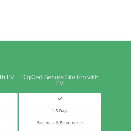
ith EV
DigiCert Secure Site Pro with
EV
1-5 Days
Business & Ecommerce