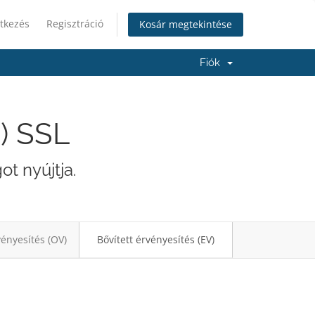
tkezés
Regisztráció
Kosár megtekintése
Fiók
V) SSL
t nyújtja.
ényesítés (OV)
Bővített érvényesítés (EV)