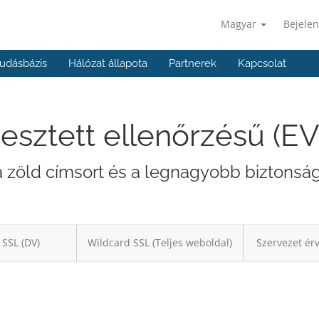
Magyar
Bejelen
udásbázis
Hálózat állapota
Partnerek
Kapcsolat
jesztett ellenőrzésű (E
 a zöld címsort és a legnagyobb biztonságo
 SSL (DV)
Wildcard SSL (Teljes weboldal)
Szervezet érv