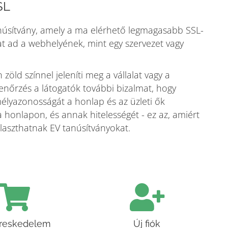
SL
tanúsítvány, amely a ma elérhető legmagasabb SSL-
at ad a webhelyének, mint egy szervezet vagy
öld színnel jeleníti meg a vállalat vagy a
lenőrzés a látogatók további bizalmat, hogy
mélyazonosságát a honlap és az üzleti ők
a honlapon, és annak hitelességét - ez az, amiért
álaszthatnak EV tanúsítványokat.
reskedelem
Új fiók