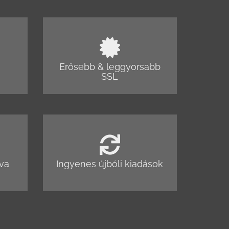
Erősebb & leggyorsabb
SSL
dva
Ingyenes újbóli kiadások