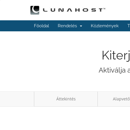
Főoldal
Rendelés
Közlemények
T
Kiter
Aktiválja
Áttekintés
Alapvető