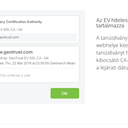
Az EV hiteles
tartalmazza
A tanúsítvány 
webhelye kiter
tanúsítványt 
kibocsátó CA-
a lejárati dát