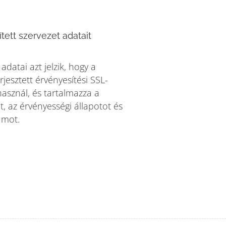
ített szervezet adatait
adatai azt jelzik, hogy a
jesztett érvényesítési SSL-
használ, és tartalmazza a
t, az érvényességi állapotot és
umot.