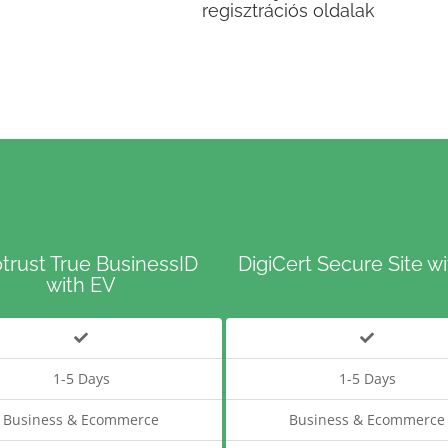
regisztrációs oldalak
trust True BusinessID
DigiCert Secure Site w
with EV
1-5 Days
1-5 Days
Business & Ecommerce
Business & Ecommerce