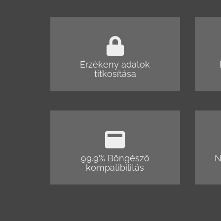
Érzékeny adatok
titkosítása
99.9% Böngésző
N
kompatibilitás