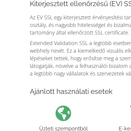
Kiterjesztett ellenőrzésű (EV) S
Az EV SSL egy kiterjesztett érvényesítési 
osztály, és nagyobb hitelességet és bizalm
tartomány által ellenőrzött SSL certificate.
Extended Validation SSL a legtöbb esetben z
webhely nevét. Ez a kiemelkedő vizuális el
lépéseket tettek, hogy erősítse meg a sze
látogatják, növelve a felhasználói bizalom 
a legtöbb nagy vállalatok és szervezetek v
Ajánlott használati esetek
Üzleti szempontból
E-ke