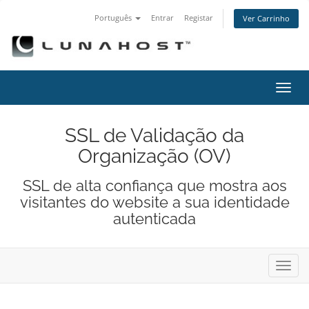
Português
Entrar
Registar
Ver Carrinho
Alter
nave
SSL de Validação da
Organização (OV)
SSL de alta confiança que mostra aos
visitantes do website a sua identidade
autenticada
Alter
nave