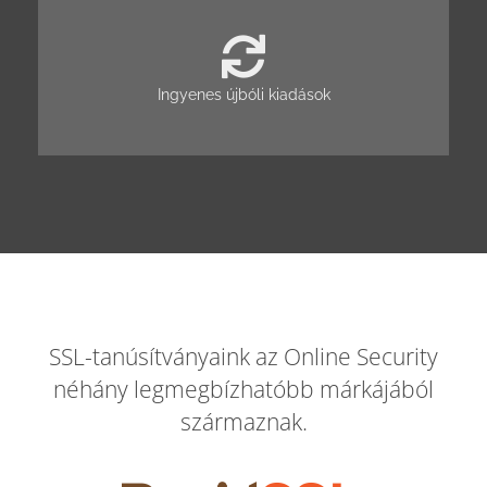
Ingyenes újbóli kiadások
SSL-tanúsítványaink az Online Security
néhány legmegbízhatóbb márkájából
származnak.