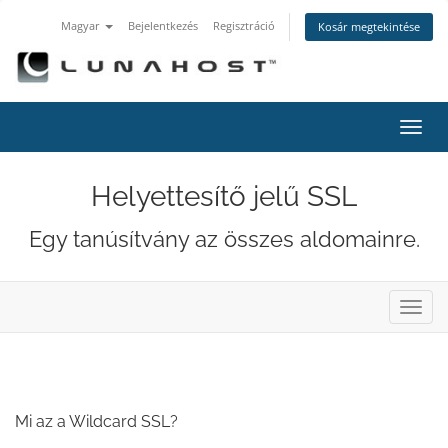
Magyar
Bejelentkezés
Regisztráció
Kosár megtekintése
Váltá
a
navig
Helyettesítő jelű SSL
Egy tanúsítvány az összes aldomainre.
Váltá
a
navig
Mi az a Wildcard SSL?