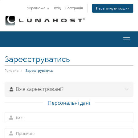
Українська
Вхід
Реєстрація
Переглянути кошик
Пере
наві
Зареєструватись
Головна
Зареєструватись
Вже зареєстровані?
Персональні дані